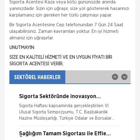
Sigorta Acentesi Kaza veya kötü gününüzde anında
yanınızdadır. Sizin için uğraşır, size yol göstererek hasarınızı
karşılamanız için gereken her türlü çalışmayı yapar.
Fare Kasko Kapsamında
Bir Sigorta Acentesine Cep telefonundan 7 Gün 24 Saat
ulaşabilirsiniz. Zaman kavramları yoktur. En iyi hizmeti
Sigorta şirketleri ile sigortalılar arasındaki
almanız için uğraşırlar.
uyuşmazlıkları çözen Sigorta Tahkim Komisyonu,
sigortalı bir aracın aksamlarının fare tarafından
UNUTMAYIN
kemirilmesi nedeniyle sigorta şi
SİZE EN KALİTELİ HİZMETİ VE EN UYGUN FİYATI BİR
Sigortix.com - Sigorta Acentelerinin
SİGORTA ACENTESİ VERİR.
Gücü
www.sigortix.com Web Sitesi 01.10.2014 tarihi itibarı
ile yayına başlamıştır. Müşterileri Sigorta Acentelerini
SEKTÖREL HABERLER
neden tercih etmeleri gerektiği konusunda
bilgilendiren ve Sitedeki &Uu
Sigorta Sektöründe inovasyon
Konuşuldu
Sigorta Haftası kapsamında gerçekleştirilen VI.
Ulusal Sigorta Sempozyumu, T.C. Başbakanlık
Hazine Müsteşarlığı, Türkiye Odalar ve Borsalar
Birliği (TOBB) ve Türkiye Si
Sağlığım Tamam Sigortası ile Effie
Ödülü!