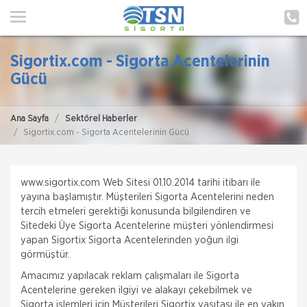
ANA SAYFA
HAKKIMIZDA
Sigortix.com - Sigorta Acentelerinin
HİZMETLERİMİZ
Gücü
POLIÇE HATIRLAT
Ana Sayfa
Sektörel Haberler
Sigortix.com - Sigorta Acentelerinin Gücü
İLETIŞIM
MÜŞTERI GIRIŞI
www.sigortix.com
Web Sitesi 01.10.2014 tarihi itibarı ile
yayına başlamıştır. Müşterileri Sigorta Acentelerini neden
tercih etmeleri gerektiği konusunda bilgilendiren ve
TEKLİF AL
Sitedeki Üye Sigorta Acentelerine müşteri yönlendirmesi
yapan Sigortix Sigorta Acentelerinden yoğun ilgi
görmüştür.
Amacımız yapılacak reklam çalışmaları ile Sigorta
Acentelerine gereken ilgiyi ve alakayı çekebilmek ve
Sigorta işlemleri için Müşterileri Sigortix vasıtası ile en yakın